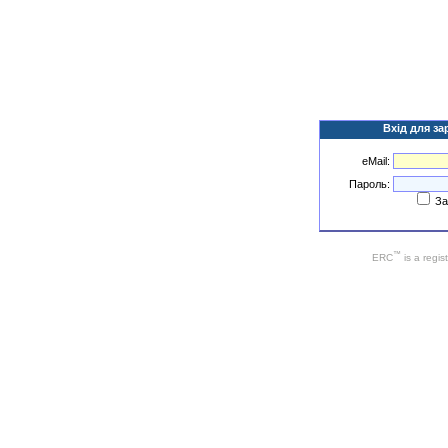
Вхід для за
eMail:
Пароль:
За
™
ERC
is a regis